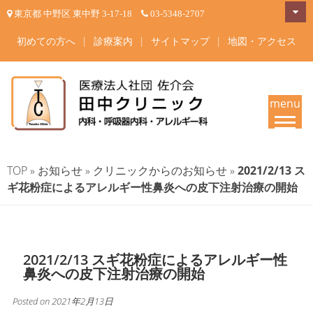
Skip
東京都 中野区 東中野 3-17-18
03-5348-2707
to
content
初めての方へ
|
診療案内
|
サイトマップ
|
地図・アクセス
menu
田中クリニック-中野区東中野
東京都中野区東中野 内科・呼吸器内科・アレルギー科 内科一般・呼吸器疾
患・睡眠時無呼吸症候群・在宅酸素療法 東中野駅・落合駅徒歩4分 | 内科
の内科・呼吸器内科・アレル
TOP
»
お知らせ
»
クリニックからのお知らせ
»
2021/2/13 ス
専門医・呼吸器内科専門医・アレルギー専門医が治療いたします。
ギ花粉症によるアレルギー性鼻炎への皮下注射治療の開始
ギー科 専門医が診療
2021/2/13 スギ花粉症によるアレルギー性
鼻炎への皮下注射治療の開始
Posted on
2021年2月13日