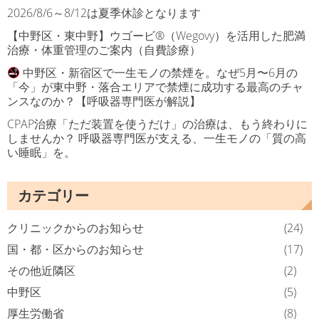
2026/8/6～8/12は夏季休診となります
【中野区・東中野】ウゴービ®（Wegovy）を活用した肥満
治療・体重管理のご案内（自費診療）
中野区・新宿区で一生モノの禁煙を。なぜ5月〜6月の
「今」が東中野・落合エリアで禁煙に成功する最高のチャ
ンスなのか？【呼吸器専門医が解説】
CPAP治療「ただ装置を使うだけ」の治療は、もう終わりに
しませんか？ 呼吸器専門医が支える、一生モノの「質の高
い睡眠」を。
カテゴリー
クリニックからのお知らせ
(24)
国・都・区からのお知らせ
(17)
その他近隣区
(2)
中野区
(5)
厚生労働省
(8)