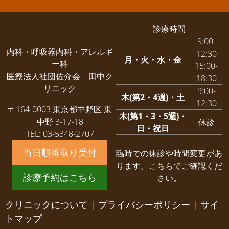
診療時間
9:00-
内科・呼吸器内科・アレルギ
12:30
月・火・水・金
ー科
15:00-
医療法人社団佐介会 田中ク
18:30
リニック
9:00-
木(第2・4週)・土
12:30
〒164-0003 東京都中野区 東
木(第1・3・5週)・
中野 3-17-18
休診
日・祝日
TEL: 03-5348-2707
当日順番取り受付
臨時での休診や時間変更があ
ります。
こちらでご確認くだ
診療予約はこちら
さい。
クリニックについて
|
プライバシーポリシー
|
サイ
トマップ