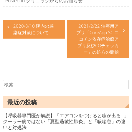
Posted in
クリニックからのお知らせ
投
2020/8/10 院内の感
2021/2/22 治療用ア
稿
染症対策について
プリ「CureApp SC ニ
ナ
コチン依存症治療ア
プリ及びCOチェッカ
ビ
ー」の処方の開始
ゲ
ー
シ
検
索:
ョ
最近の投稿
ン
【呼吸器専門医が解説】「エアコンをつけると咳が出る…」
クーラー病ではない「夏型過敏性肺炎」と「咳喘息」の違
いと対処法