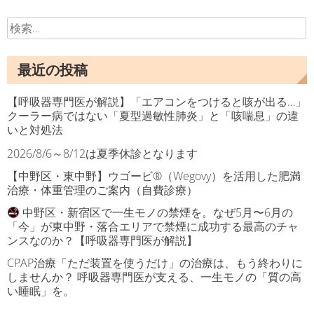
検
索:
最近の投稿
【呼吸器専門医が解説】「エアコンをつけると咳が出る…」
クーラー病ではない「夏型過敏性肺炎」と「咳喘息」の違
いと対処法
2026/8/6～8/12は夏季休診となります
【中野区・東中野】ウゴービ®（Wegovy）を活用した肥満
治療・体重管理のご案内（自費診療）
中野区・新宿区で一生モノの禁煙を。なぜ5月〜6月の
「今」が東中野・落合エリアで禁煙に成功する最高のチャ
ンスなのか？【呼吸器専門医が解説】
CPAP治療「ただ装置を使うだけ」の治療は、もう終わりに
しませんか？ 呼吸器専門医が支える、一生モノの「質の高
い睡眠」を。