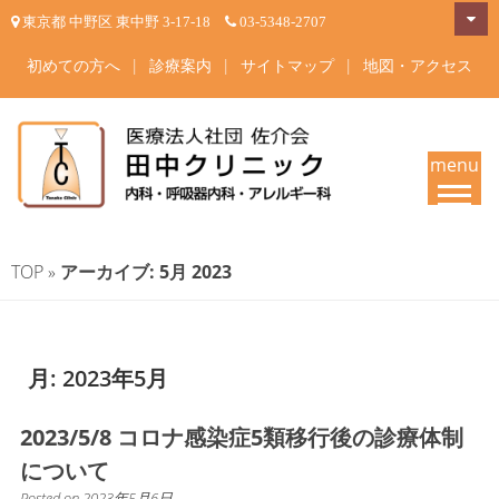
Skip
東京都 中野区 東中野 3-17-18
03-5348-2707
to
content
初めての方へ
|
診療案内
|
サイトマップ
|
地図・アクセス
menu
田中クリニック-中野区東中野
東京都中野区東中野 内科・呼吸器内科・アレルギー科 内科一般・呼吸器疾
患・睡眠時無呼吸症候群・在宅酸素療法 東中野駅・落合駅徒歩4分 | 内科
の内科・呼吸器内科・アレル
TOP
»
アーカイブ: 5月 2023
専門医・呼吸器内科専門医・アレルギー専門医が治療いたします。
ギー科 専門医が診療
月:
2023年5月
2023/5/8 コロナ感染症5類移行後の診療体制
について
Posted on
2023年5月6日