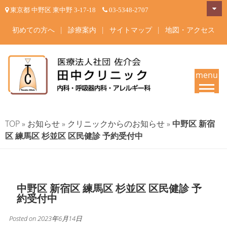
Skip
東京都 中野区 東中野 3-17-18
03-5348-2707
to
content
初めての方へ
|
診療案内
|
サイトマップ
|
地図・アクセス
menu
田中クリニック-中野区東中野
東京都中野区東中野 内科・呼吸器内科・アレルギー科 内科一般・呼吸器疾
患・睡眠時無呼吸症候群・在宅酸素療法 東中野駅・落合駅徒歩4分 | 内科
の内科・呼吸器内科・アレル
TOP
»
お知らせ
»
クリニックからのお知らせ
»
中野区 新宿
専門医・呼吸器内科専門医・アレルギー専門医が治療いたします。
区 練馬区 杉並区 区民健診 予約受付中
ギー科 専門医が診療
中野区 新宿区 練馬区 杉並区 区民健診 予
約受付中
Posted on
2023年6月14日