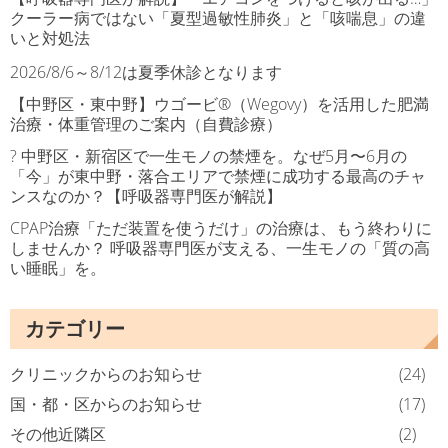
ン
クーラー病ではない「夏型過敏性肺炎」と「咳喘息」の違
いと対処法
2026/8/6～8/12は夏季休診となります
【中野区・東中野】ウゴービ®（Wegovy）を活用した肥満
治療・体重管理のご案内（自費診療）
? 中野区・新宿区で一生モノの禁煙を。なぜ5月〜6月の
「今」が東中野・落合エリアで禁煙に成功する最高のチャ
ンスなのか？【呼吸器専門医が解説】
CPAP治療「ただ装置を使うだけ」の治療は、もう終わりに
しませんか？ 呼吸器専門医が支える、一生モノの「質の高
い睡眠」を。
カテゴリー
クリニックからのお知らせ
(24)
国・都・区からのお知らせ
(17)
その他近隣区
(2)