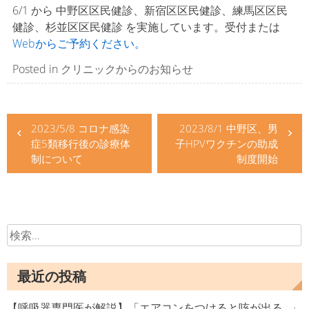
6/1 から 中野区区民健診、新宿区区民健診、練馬区区民
健診、杉並区区民健診 を実施しています。受付または
Webからご予約ください。
Posted in
クリニックからのお知らせ
投
2023/5/8 コロナ感染
2023/8/1 中野区、男
稿
症5類移行後の診療体
子HPVワクチンの助成
ナ
制について
制度開始
ビ
ゲ
ー
検
索:
シ
最近の投稿
ョ
【呼吸器専門医が解説】「エアコンをつけると咳が出る…」