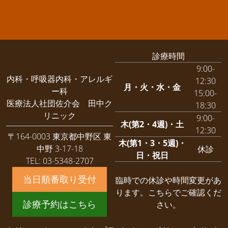
診療時間
9:00-
内科・呼吸器内科・アレルギ
12:30
月・火・水・金
ー科
15:00-
医療法人社団佐介会 田中ク
18:30
リニック
9:00-
木(第2・4週)・土
12:30
〒164-0003 東京都中野区 東
木(第1・3・5週)・
中野 3-17-18
休診
日・祝日
TEL: 03-5348-2707
当日順番取り受付
臨時での休診や時間変更があ
ります。
こちらでご確認くだ
診療予約はこちら
さい。