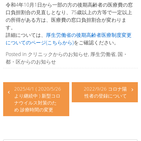
令和4年10月1日から一部の方の後期高齢者の医療費の窓
口負担割合の見直しとなり、75歳以上の方等で一定以上
の所得がある方は、医療費の窓口負担割合が変わりま
す。
詳細については、
厚生労働省の後期高齢者医療制度変更
についてのページ(こちらから)
をご確認ください。
Posted in
クリニックからのお知らせ
,
厚生労働省
,
国・
都・区からのお知らせ
投
2025/4/1 ( 2020/5/26
2022/9/26 コロナ陽
稿
より継続中 ) 新型コロ
性者の登録について
ナ
ナウイルス対策のた
め 診療時間の変更
ビ
ゲ
ー