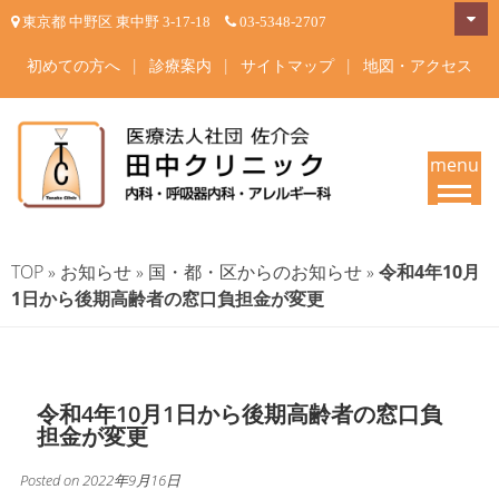
Skip
東京都 中野区 東中野 3-17-18
03-5348-2707
to
content
初めての方へ
|
診療案内
|
サイトマップ
|
地図・アクセス
menu
田中クリニック-中野区東中野
東京都中野区東中野 内科・呼吸器内科・アレルギー科 内科一般・呼吸器疾
患・睡眠時無呼吸症候群・在宅酸素療法 東中野駅・落合駅徒歩4分 | 内科
の内科・呼吸器内科・アレル
TOP
»
お知らせ
»
国・都・区からのお知らせ
»
令和4年10月
専門医・呼吸器内科専門医・アレルギー専門医が治療いたします。
1日から後期高齢者の窓口負担金が変更
ギー科 専門医が診療
令和4年10月1日から後期高齢者の窓口負
担金が変更
Posted on
2022年9月16日