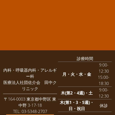
診療時間
9:00-
内科・呼吸器内科・アレルギ
12:30
月・火・水・金
ー科
15:00-
医療法人社団佐介会 田中ク
18:30
リニック
9:00-
木(第2・4週)・土
12:30
〒164-0003 東京都中野区 東
木(第1・3・5週)・
中野 3-17-18
休診
日・祝日
TEL: 03-5348-2707