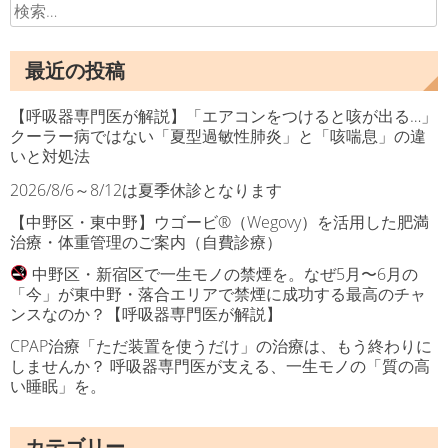
検
シ
索:
ョ
最近の投稿
ン
【呼吸器専門医が解説】「エアコンをつけると咳が出る…」
クーラー病ではない「夏型過敏性肺炎」と「咳喘息」の違
いと対処法
2026/8/6～8/12は夏季休診となります
【中野区・東中野】ウゴービ®（Wegovy）を活用した肥満
治療・体重管理のご案内（自費診療）
中野区・新宿区で一生モノの禁煙を。なぜ5月〜6月の
「今」が東中野・落合エリアで禁煙に成功する最高のチャ
ンスなのか？【呼吸器専門医が解説】
CPAP治療「ただ装置を使うだけ」の治療は、もう終わりに
しませんか？ 呼吸器専門医が支える、一生モノの「質の高
い睡眠」を。
カテゴリー