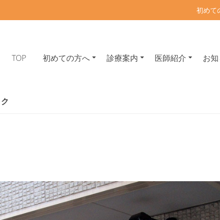
初めて
TOP
初めての方へ
診療案内
医師紹介
お知
東中野の内科・呼吸器内科・アレ
般・呼吸器疾患・睡眠時無呼吸症候群・在宅酸素療法 東中野駅・落合駅徒歩4
ック