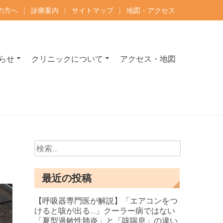
の方へ
|
診療案内
|
サイトマップ
|
地図・アクセス
らせ
クリニックについて
アクセス・地図
ルギー科 専門医が診療
分 | 内科専門医・呼吸器内科専門医・アレルギー専門医が治療いたします。
検
索:
最近の投稿
【呼吸器専門医が解説】「エアコンをつ
けると咳が出る…」クーラー病ではない
「夏型過敏性肺炎」と「咳喘息」の違い