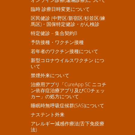
臨時 診療日時変更について
区民健診 (中野区/新宿区/杉並区/練
馬区)・国保特定健診・がん検診
特定健診 – 集合契約B
予防接種・ワクチン接種
若年者のワクチン接種について
新型コロナウイルスワクチン につ
いて
禁煙外来について
治療用アプリ「CureApp SC ニコチ
ン依存症治療アプリ及びCOチェッ
カー」の処方について
睡眠時無呼吸症候群(SAS)について
ナステント外来
アレルギー減感作療法(舌下免疫療
法)