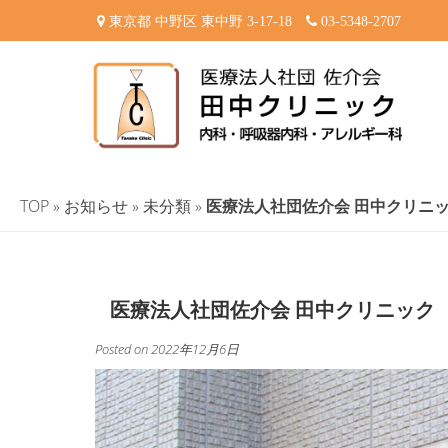
Skip
東京都 中野区 東中野 3-17-18
03-5348-2707
to
content
田中クリニック-中野区
東京都中野区東中野 内科・呼吸器内科・アレルギー科 内科一
TOP
»
お知らせ
»
未分類
»
医療法人社団佐介会 田中クリニ
医療法人社団佐介会 田中クリニック
Posted on
2022年12月6日