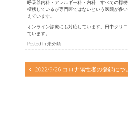
呼吸器内科・アレルギー科・内科 すべての標榜
標榜しているが専門医ではないという医院が多い
えています。
オンライン診療にも対応しています。田中クリニ
ています。
Posted in
未分類
投
2022/9/26 コロナ陽性者の登録につ
稿
ナ
ビ
ゲ
ー
シ