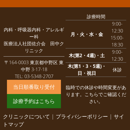
診療時間
9:00-
内科・呼吸器内科・アレルギ
12:30
月・火・水・金
ー科
15:00-
医療法人社団佐介会 田中ク
18:30
リニック
9:00-
木(第2・4週)・土
12:30
〒164-0003 東京都中野区 東
木(第1・3・5週)・
中野 3-17-18
休診
日・祝日
TEL: 03-5348-2707
当日順番取り受付
臨時での休診や時間変更があ
ります。
こちらでご確認くだ
診療予約はこちら
さい。
クリニックについて
|
プライバシーポリシー
|
サイ
トマップ