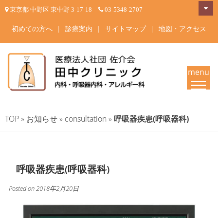
Skip
東京都 中野区 東中野 3-17-18
03-5348-2707
to
content
初めての方へ
|
診療案内
|
サイトマップ
|
地図・アクセス
menu
田中クリニック-中野区東中野
東京都中野区東中野 内科・呼吸器内科・アレルギー科 内科一般・呼吸器疾
患・睡眠時無呼吸症候群・在宅酸素療法 東中野駅・落合駅徒歩4分 | 内科
の内科・呼吸器内科・アレル
TOP
»
お知らせ
»
consultation
»
呼吸器疾患(呼吸器科)
専門医・呼吸器内科専門医・アレルギー専門医が治療いたします。
ギー科 専門医が診療
呼吸器疾患(呼吸器科)
Posted on
2018年2月20日