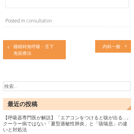
Posted in
consultation
投
睡眠時無呼吸・舌下
内科一般
稿
免疫療法
ナ
ビ
ゲ
検
ー
索:
シ
最近の投稿
ョ
【呼吸器専門医が解説】「エアコンをつけると咳が出る…」
ン
クーラー病ではない「夏型過敏性肺炎」と「咳喘息」の違
いと対処法