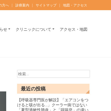
の方へ
|
診療案内
|
サイトマップ
|
地図・アクセス
らせ
クリニックについて
アクセス・地図
ルギー科 専門医が診療
分 | 内科専門医・呼吸器内科専門医・アレルギー専門医が治療いたします。
検
索:
最近の投稿
【呼吸器専門医が解説】「エアコンをつ
けると咳が出る…」クーラー病ではない
「夏型過敏性肺炎」と「咳喘息」の違い