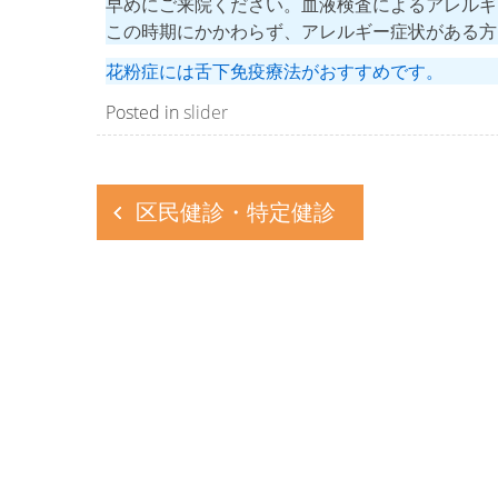
早めにご来院ください。血液検査によるアレルギ
この時期にかかわらず、アレルギー症状がある方
花粉症には舌下免疫療法がおすすめです。
Posted in
slider
投
区民健診・特定健診
稿
ナ
ビ
ゲ
ー
シ
ョ