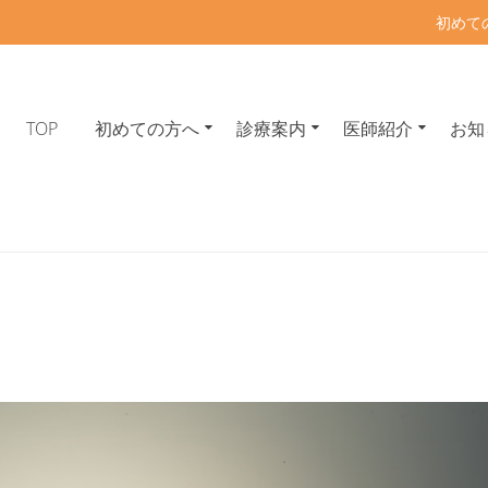
初めて
TOP
初めての方へ
診療案内
医師紹介
お知
東中野の内科・呼吸器内科・アレ
般・呼吸器疾患・睡眠時無呼吸症候群・在宅酸素療法 東中野駅・落合駅徒歩4