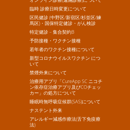
臨時 診療日時変更について
区民健診 (中野区/新宿区/杉並区/練
馬区)・国保特定健診・がん検診
特定健診 – 集合契約B
予防接種・ワクチン接種
若年者のワクチン接種について
新型コロナウイルスワクチン につ
いて
禁煙外来について
治療用アプリ「CureApp SC ニコチ
ン依存症治療アプリ及びCOチェッ
カー」の処方について
睡眠時無呼吸症候群(SAS)について
ナステント外来
アレルギー減感作療法(舌下免疫療
法)