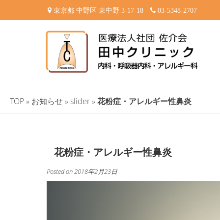
Skip
東京都 中野区 東中野 3-17-18
03-5348-2707
to
content
田中クリニック-中野区
東京都中野区東中野 内科・呼吸器内科・アレルギー科 内科一
TOP
»
お知らせ
»
slider
»
花粉症・アレルギー性鼻炎
花粉症・アレルギー性鼻炎
Posted on
2018年2月23日