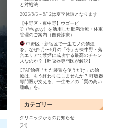
と対処法
2026/8/6～8/12は夏季休診となります
【中野区・東中野】ウゴービ
®（Wegovy）を活用した肥満治療・体重
管理のご案内（自費診療）
中野区・新宿区で一生モノの禁煙
を。なぜ5月〜6月の「今」が東中野・落
合エリアで禁煙に成功する最高のチャン
スなのか？【呼吸器専門医が解説】
CPAP治療「ただ装置を使うだけ」の治
療は、もう終わりにしませんか？ 呼吸器
専門医が支える、一生モノの「質の高い
睡眠」を。
カテゴリー
クリニックからのお知らせ
(24)