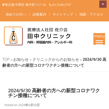
Skip
東京都 中野区 東中野 3-17-18
03-5348-2707
to
content
初めての方へ
|
診療案内
|
サイトマップ
|
地図・アクセス
menu
田中クリニック-中野区東中野
東京都中野区東中野 内科・呼吸器内科・アレルギー科 内科一般・呼吸器疾
患・睡眠時無呼吸症候群・在宅酸素療法 東中野駅・落合駅徒歩4分 | 内科
の内科・呼吸器内科・アレル
TOP
»
お知らせ
»
クリニックからのお知らせ
»
2024/9/30 高
専門医・呼吸器内科専門医・アレルギー専門医が治療いたします。
齢者の方への新型コロナワクチン接種について
ギー科 専門医が診療
2024/9/30 高齢者の方への新型コロナワク
チン接種について
Posted on
2024年9月30日