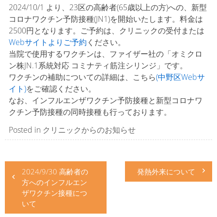
2024/10/1 より、23区の高齢者(65歳以上の方)への、新型
コロナワクチン予防接種(JN1)を開始いたします。料金は
2500円となります。ご予約は、クリニックの受付または
Webサイトよりご予約
ください。
当院で使用するワクチンは、ファイザー社の「オミクロ
ン株JN.1系統対応 コミナティ筋注シリンジ」です。
ワクチンの補助についての詳細は、こちら
(中野区Webサ
イト)
をご確認ください。
なお、インフルエンザワクチン予防接種と新型コロナワ
クチン予防接種の同時接種も行っております。
Posted in
クリニックからのお知らせ
投
2024/9/30 高齢者の
発熱外来について
稿
方へのインフルエン
ナ
ザワクチン接種につ
いて
ビ