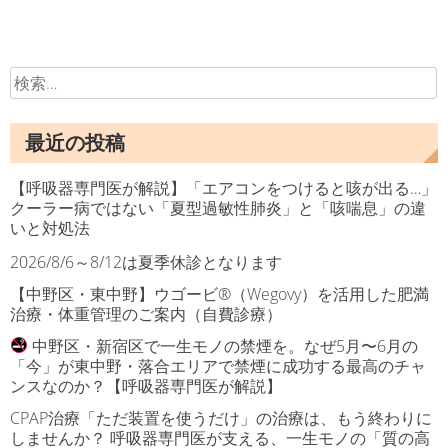
ゲ
ー
検
シ
索:
ョ
最近の投稿
ン
【呼吸器専門医が解説】「エアコンをつけると咳が出る…」
クーラー病ではない「夏型過敏性肺炎」と「咳喘息」の違
いと対処法
2026/8/6～8/12は夏季休診となります
【中野区・東中野】ウゴービ®（Wegovy）を活用した肥満
治療・体重管理のご案内（自費診療）
中野区・新宿区で一生モノの禁煙を。なぜ5月〜6月の
「今」が東中野・落合エリアで禁煙に成功する最高のチャ
ンスなのか？【呼吸器専門医が解説】
CPAP治療「ただ装置を使うだけ」の治療は、もう終わりに
しませんか？ 呼吸器専門医が支える、一生モノの「質の高